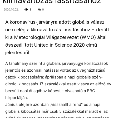
klímaváltozás lassításához
2020.10.02.
1
0
A koronavírus-járványra adott globális válasz
nem elég a klímaváltozás lassításához – derült
ki a Meteorológiai Világszervezet (WMO) által
összeállított United in Science 2020 című
jelentésből.
A tanulmány szerint a globális járványügyi korlátozások
jelentős és azonnali hatással voltak az üvegházhatású
gázok kibocsátására: áprilisban a napi globális szén-
dioxid-kibocsátás 17 százalékkal esett vissza az előző év
becsült napi átlagához képest – olvasható a BBC
hírportálján.
Június elejére azonban „visszaállt a rend” és a napi
globális kibocsátás már csak 5 százalékkal maradt el az