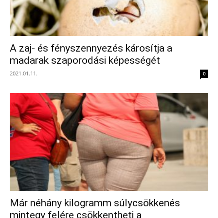
A zaj- és fényszennyezés károsítja a
madarak szaporodási képességét
2021.01.11.
0
Már néhány kilogramm súlycsökkenés
mintegy felére csökkentheti a