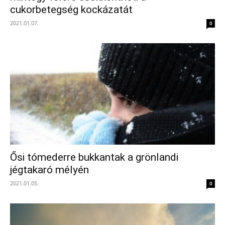
cukorbetegség kockázatát
2021.01.07.
0
Ősi tómederre bukkantak a grönlandi
jégtakaró mélyén
2021.01.05.
0