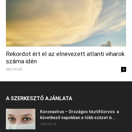
Rekordot ért el az elnevezett atlanti viharok
száma idén
2021.01.03.
0
A SZERKESZTŐ AJÁNLATA
Koronavírus – Országos tisztifőorvos: a
következő napokban a több százat is...
2020.03.18.