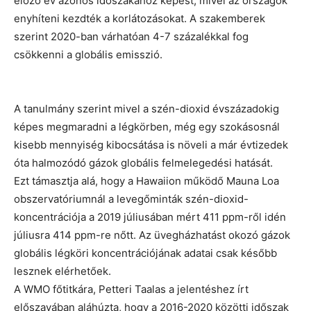
előző év azonos időszakához képest, mivel az országok
enyhíteni kezdték a korlátozásokat. A szakemberek
szerint 2020-ban várhatóan 4-7 százalékkal fog
csökkenni a globális emisszió.
A tanulmány szerint mivel a szén-dioxid évszázadokig
képes megmaradni a légkörben, még egy szokásosnál
kisebb mennyiség kibocsátása is növeli a már évtizedek
óta halmozódó gázok globális felmelegedési hatását.
Ezt támasztja alá, hogy a Hawaiion működő Mauna Loa
obszervatóriumnál a levegőminták szén-dioxid-
koncentrációja a 2019 júliusában mért 411 ppm-ről idén
júliusra 414 ppm-re nőtt. Az üvegházhatást okozó gázok
globális légköri koncentrációjának adatai csak később
lesznek elérhetőek.
A WMO főtitkára, Petteri Taalas a jelentéshez írt
előszavában aláhúzta, hogy a 2016-2020 közötti időszak