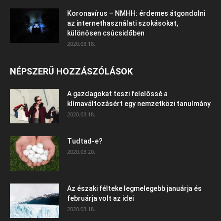
Koronavírus – NMHH: érdemes átgondolni
az internethasználati szokásokat,
különösen csúcsidőben
2020.03.18.
NÉPSZERŰ HOZZÁSZÓLÁSOK
A gazdagokat teszi felelőssé a
klímaváltozásért egy nemzetközi tanulmány
2020.03.18.
Tudtad-e?
2020.03.20.
Az északi félteke legmelegebb januárja és
februárja volt az idei
2020.03.18.