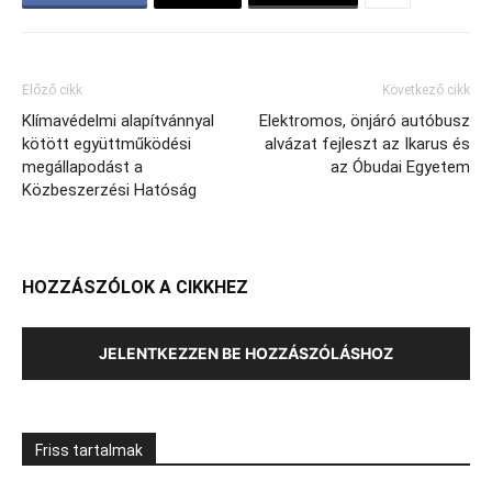
Előző cikk
Következő cikk
Klímavédelmi alapítvánnyal
Elektromos, önjáró autóbusz
kötött együttműködési
alvázat fejleszt az Ikarus és
megállapodást a
az Óbudai Egyetem
Közbeszerzési Hatóság
HOZZÁSZÓLOK A CIKKHEZ
JELENTKEZZEN BE HOZZÁSZÓLÁSHOZ
Friss tartalmak