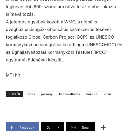
legkevesebb 600-szorosára növelte az ember okozta
klímaváltozás.
A jelentés egyebek között a WMO, a globális
üvegházhatásúgáz-kibocsátás számszerűsítésével
foglalkozó Global Carbon Project (GCP), az UNESCO
kormányközi oceanográfiai bizottsága (UNESCO-IOC) és
az Éghajlatváltozási Kormányközi Testület (IPCC)
együttműködésével készült.
MTI hír
CÍMKÉK
hatás
járvány
klímaváltozás
korona
vírus
Facebook
X
Email