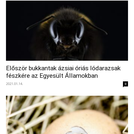
Először bukkantak ázsiai óriás lódarazsak
fészkére az Egyesült Államokban
2021.01.14.
0