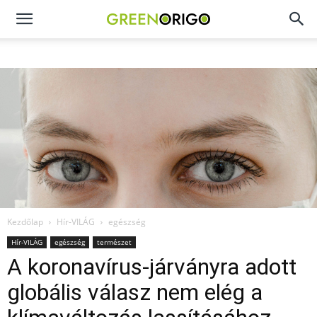
Green
Origo
portál
Kezdőlap
Hír-VILÁG
egészség
Hír-VILÁG
egészség
természet
A koronavírus-járványra adott
globális válasz nem elég a