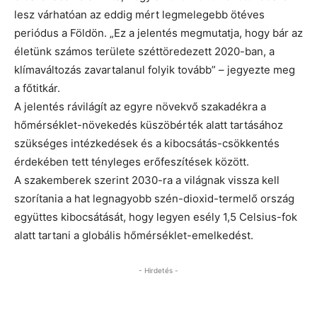
lesz várhatóan az eddig mért legmelegebb ötéves
periódus a Földön. „Ez a jelentés megmutatja, hogy bár az
életünk számos területe széttöredezett 2020-ban, a
klímaváltozás zavartalanul folyik tovább” – jegyezte meg
a főtitkár.
A jelentés rávilágít az egyre növekvő szakadékra a
hőmérséklet-növekedés küszöbérték alatt tartásához
szükséges intézkedések és a kibocsátás-csökkentés
érdekében tett tényleges erőfeszítések között.
A szakemberek szerint 2030-ra a világnak vissza kell
szorítania a hat legnagyobb szén-dioxid-termelő ország
együttes kibocsátását, hogy legyen esély 1,5 Celsius-fok
alatt tartani a globális hőmérséklet-emelkedést.
- Hirdetés -