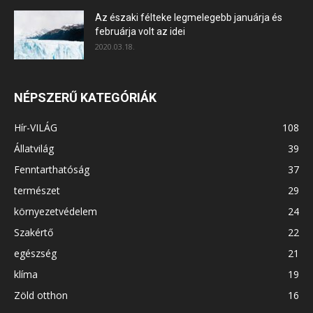
Az északi félteke legmelegebb januárja és
februárja volt az idei
2020.03.18.
NÉPSZERŰ KATEGÓRIÁK
Hír-VILÁG
108
Állatvilág
39
Fenntarthatóság
37
természet
29
környezetvédelem
24
Szakértő
22
egészség
21
klíma
19
Zöld otthon
16