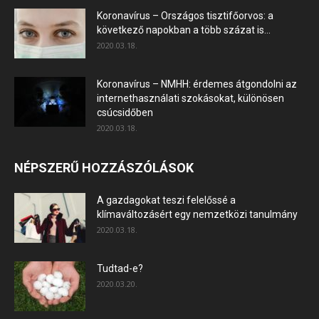
Koronavírus – Országos tisztifőorvos: a
következő napokban a több százat is...
2020.03.18.
Koronavírus – NMHH: érdemes átgondolni az
internethasználati szokásokat, különösen
csúcsidőben
2020.03.18.
NÉPSZERŰ HOZZÁSZÓLÁSOK
A gazdagokat teszi felelőssé a
klímaváltozásért egy nemzetközi tanulmány
2020.03.18.
Tudtad-e?
2020.03.20.