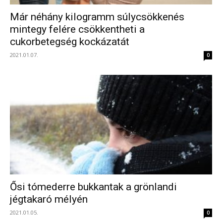
Már néhány kilogramm súlycsökkenés
mintegy felére csökkentheti a
cukorbetegség kockázatát
2021.01.07.
0
Ősi tómederre bukkantak a grönlandi
jégtakaró mélyén
2021.01.05.
0