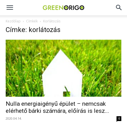
Green
Kezdőlap
Címkék
Korlátozás
Címke: korlátozás
Origo
portál
Nulla energiaigényű épület – nemcsak
elérhető bárki számára, előírás is lesz...
2020.04.14.
0