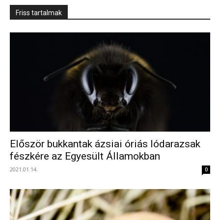
Friss tartalmak
Először bukkantak ázsiai óriás lódarazsak
fészkére az Egyesült Államokban
2021.01.14.
0