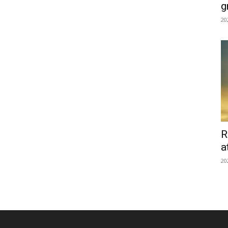
g
20
R
a
20