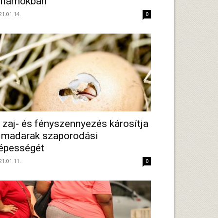
llamokban
21.01.14.
0
 zaj- és fényszennyezés károsítja
 madarak szaporodási
épességét
21.01.11.
0