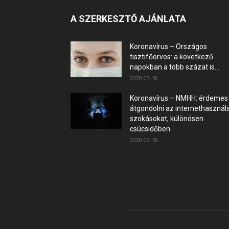
A SZERKESZTŐ AJÁNLATA
Koronavírus – Országos
tisztifőorvos: a következő
napokban a több százat is...
2020.03.18.
Koronavírus – NMHH: érdemes
átgondolni az internethasznála
szokásokat, különösen
csúcsidőben
2020.03.18.