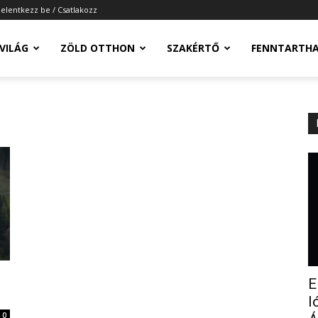
Jelentkezz be / Csatlakozz
-VILÁG
ZÖLD OTTHON
SZAKÉRTŐ
FENNTARTH
E
l
0