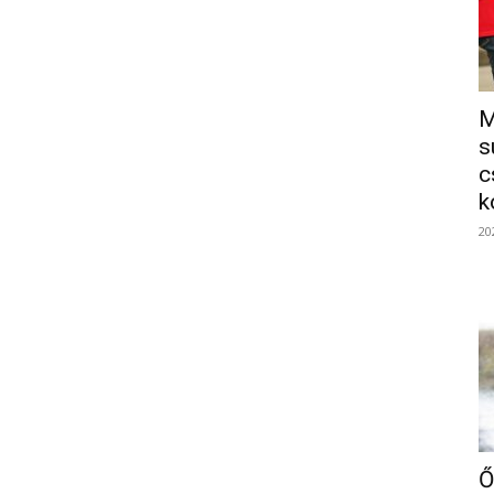
M
s
c
k
20
Ő