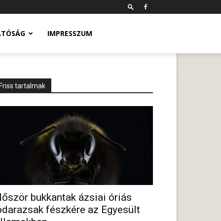
ATÓSÁG
IMPRESSZUM
Friss tartalmak
lőször bukkantak ázsiai óriás
ódarazsak fészkére az Egyesült