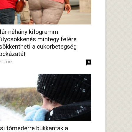
ár néhány kilogramm
úlycsökkenés mintegy felére
sökkentheti a cukorbetegség
ockázatát
21.01.07.
0
si tómederre bukkantak a