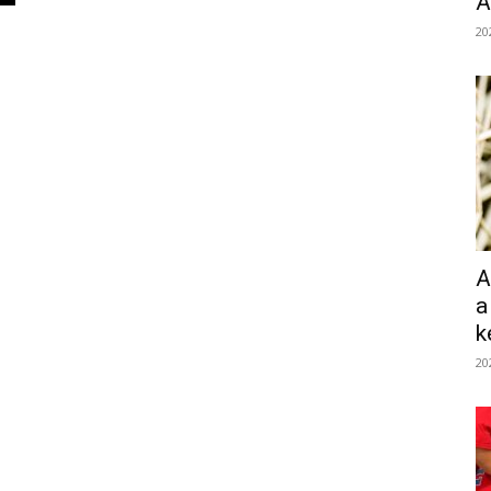
Á
20
A
a
k
20