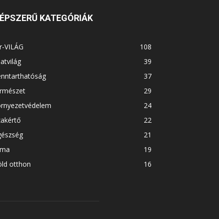
ÉPSZERŰ KATEGÓRIÁK
r-VILÁG
108
latvilág
39
enntarthatóság
37
ermészet
29
örnyezetvédelem
24
akértő
22
gészség
21
íma
19
ld otthon
16