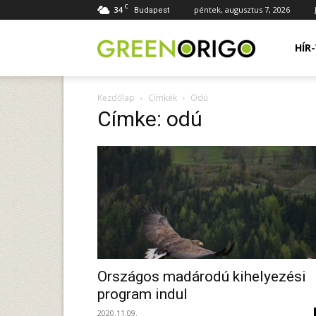
C
34
péntek, augusztus 7, 2026
Budapest
Green
HÍR
Kezdőlap
Címkék
Odú
Origo
Címke: odú
portál
Országos madárodú kihelyezési
program indul
2020.11.09.