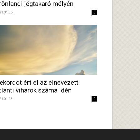
rönlandi jégtakaró mélyén
21.01.05.
0
ekordot ért el az elnevezett
tlanti viharok száma idén
21.01.03.
0