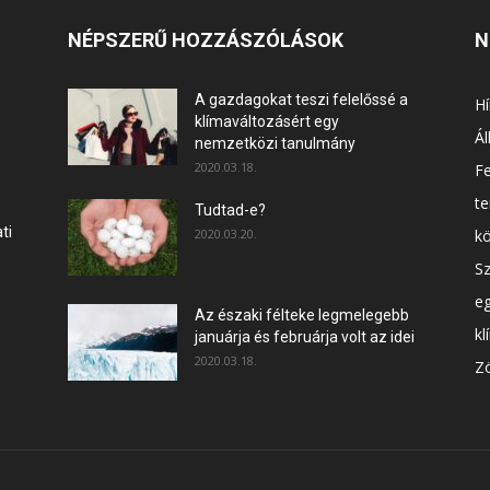
NÉPSZERŰ HOZZÁSZÓLÁSOK
N
A gazdagokat teszi felelőssé a
Hí
klímaváltozásért egy
Ál
nemzetközi tanulmány
2020.03.18.
F
t
Tudtad-e?
ti
2020.03.20.
k
Sz
e
Az északi félteke legmelegebb
kl
januárja és februárja volt az idei
2020.03.18.
Zö