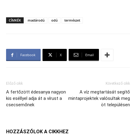
CÍMKÉK
madárodú
odú
természet
Facebook
X
Email
Előző cikk
Következő cikk
A fertőzött édesanya nagyon
A víz megtartását segítő
kis eséllyel adja át a vírust a
mintaprojektek valósultak meg
csecsemőnek
öt településen
HOZZÁSZÓLOK A CIKKHEZ