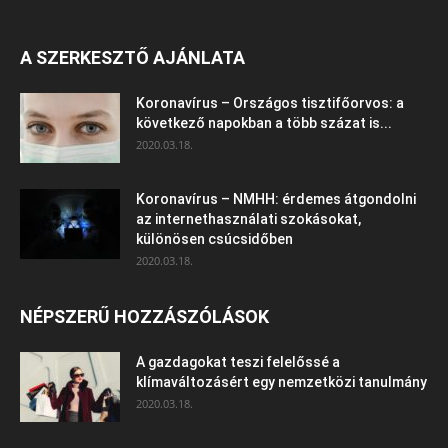
A SZERKESZTŐ AJÁNLATA
Koronavírus – Országos tisztifőorvos: a
következő napokban a több százat is...
2020.03.18.
Koronavírus – NMHH: érdemes átgondolni
az internethasználati szokásokat,
különösen csúcsidőben
2020.03.18.
NÉPSZERŰ HOZZÁSZÓLÁSOK
A gazdagokat teszi felelőssé a
klímaváltozásért egy nemzetközi tanulmány
2020.03.18.