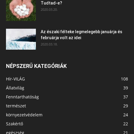
Tudtad-e?
2020.03.20.
Az északi félteke legmelegebb januárja és
februárja volt az idei
2020.03.18.
NÉPSZERŰ KATEGÓRIÁK
Hír-VILÁG
108
Állatvilág
39
Fenntarthatóság
37
természet
29
környezetvédelem
24
Szakértő
22
egészség
21