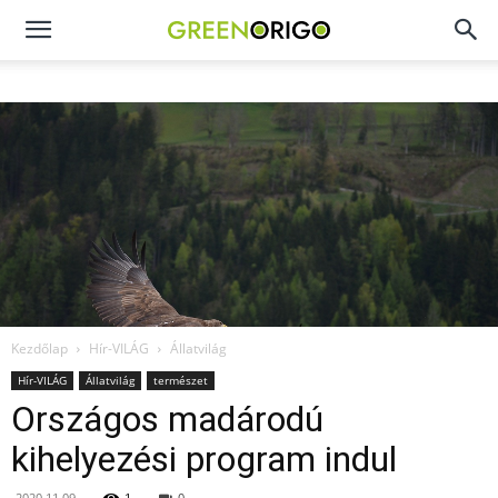
Green
Origo
portál
Kezdőlap
Hír-VILÁG
Állatvilág
Hír-VILÁG
Állatvilág
természet
Országos madárodú
kihelyezési program indul
2020.11.09.
1
0