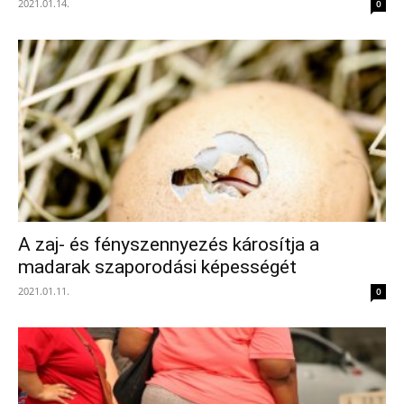
2021.01.14.
0
A zaj- és fényszennyezés károsítja a
madarak szaporodási képességét
2021.01.11.
0