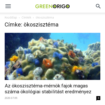
Green
Kezdőlap
Címkék
ökoszisztéma
Címke: ökoszisztéma
Origo
portál
Az ökoszisztéma-mérnök fajok magas
száma ökológiai stabilitást eredményez
2020.07.09.
0