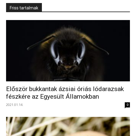
Friss tartalmak
Először bukkantak ázsiai óriás lódarazsak
fészkére az Egyesült Államokban
2021.01.14.
0