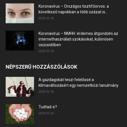
Koronavírus – Országos tisztifőorvos: a
következő napokban a több százat is...
2020.03.18.
Koronavírus – NMHH: érdemes átgondolni az
internethasználati szokásokat, különösen
csúcsidőben
2020.03.18.
NÉPSZERŰ HOZZÁSZÓLÁSOK
A gazdagokat teszi felelőssé a
klímaváltozásért egy nemzetközi tanulmány
2020.03.18.
Tudtad-e?
2020.03.20.