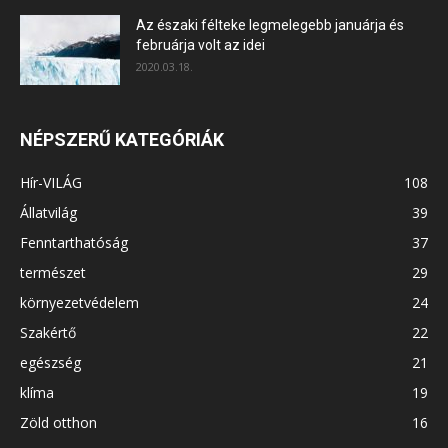
Az északi félteke legmelegebb januárja és
februárja volt az idei
2020.03.18.
NÉPSZERŰ KATEGÓRIÁK
Hír-VILÁG
108
Állatvilág
39
Fenntarthatóság
37
természet
29
környezetvédelem
24
Szakértő
22
egészség
21
klíma
19
Zöld otthon
16