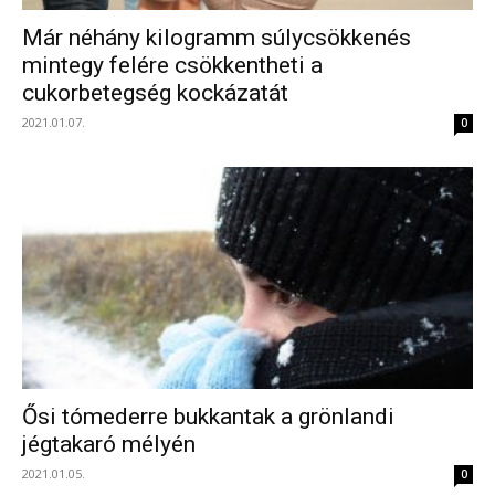
Már néhány kilogramm súlycsökkenés
mintegy felére csökkentheti a
cukorbetegség kockázatát
2021.01.07.
0
Ősi tómederre bukkantak a grönlandi
jégtakaró mélyén
2021.01.05.
0