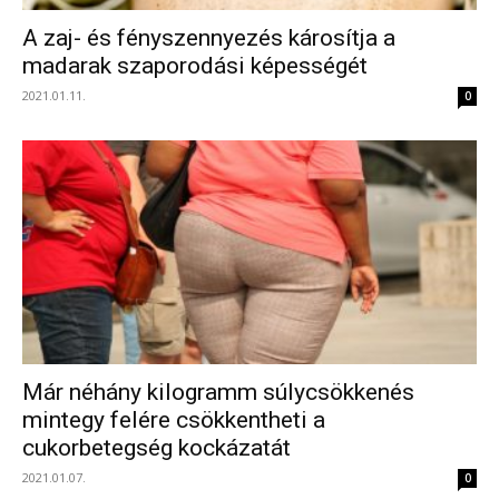
A zaj- és fényszennyezés károsítja a
madarak szaporodási képességét
2021.01.11.
0
Már néhány kilogramm súlycsökkenés
mintegy felére csökkentheti a
cukorbetegség kockázatát
2021.01.07.
0