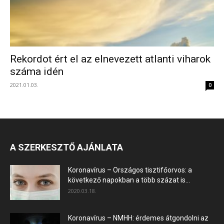
Rekordot ért el az elnevezett atlanti viharok
száma idén
2021.01.03.
0
A SZERKESZTŐ AJÁNLATA
Koronavírus – Országos tisztifőorvos: a
következő napokban a több százat is...
2020.03.18.
Koronavírus – NMHH: érdemes átgondolni az