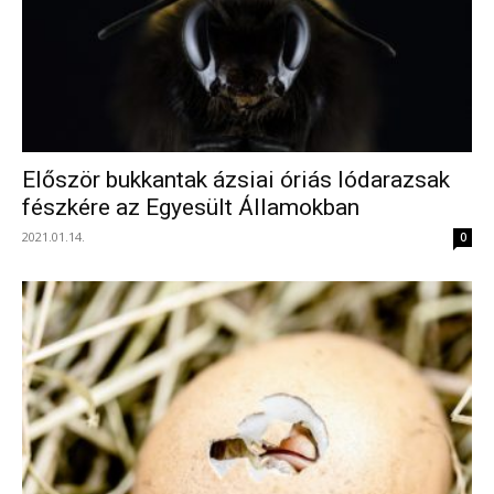
Először bukkantak ázsiai óriás lódarazsak
fészkére az Egyesült Államokban
2021.01.14.
0