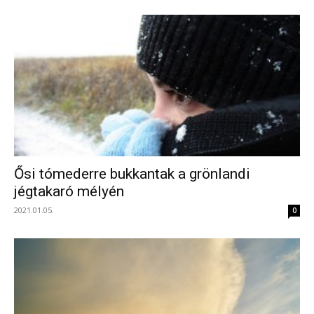
Ősi tómederre bukkantak a grönlandi
jégtakaró mélyén
2021.01.05.
0