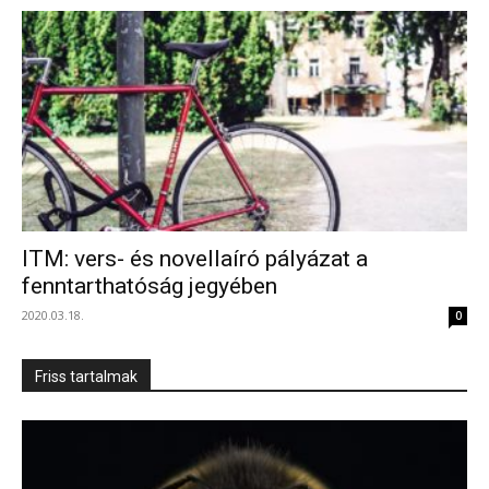
ITM: vers- és novellaíró pályázat a
fenntarthatóság jegyében
2020.03.18.
0
Friss tartalmak