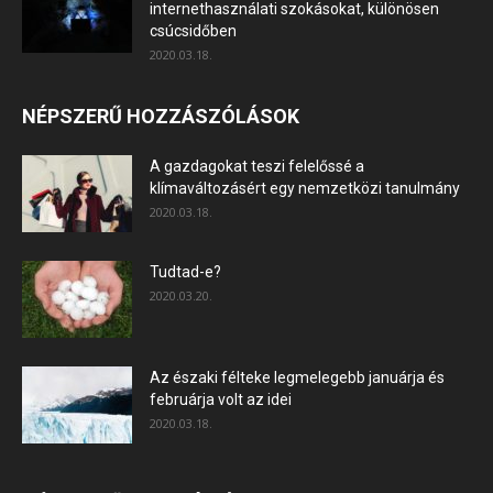
internethasználati szokásokat, különösen
csúcsidőben
2020.03.18.
NÉPSZERŰ HOZZÁSZÓLÁSOK
A gazdagokat teszi felelőssé a
klímaváltozásért egy nemzetközi tanulmány
2020.03.18.
Tudtad-e?
2020.03.20.
Az északi félteke legmelegebb januárja és
februárja volt az idei
2020.03.18.