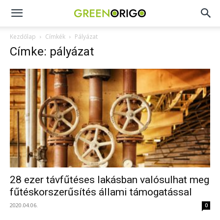
Green
Kezdőlap
Címkék
Pályázat
Címke: pályázat
Origo
portál
28 ezer távfűtéses lakásban valósulhat meg
fűtéskorszerűsítés állami támogatással
2020.04.06.
0