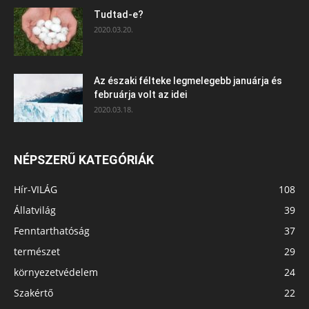
Tudtad-e?
2020.03.20.
Az északi félteke legmelegebb januárja és
februárja volt az idei
2020.03.18.
NÉPSZERŰ KATEGÓRIÁK
Hír-VILÁG
108
Állatvilág
39
Fenntarthatóság
37
természet
29
környezetvédelem
24
Szakértő
22