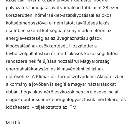
pályázatok támogatásával várhatóan több mint 28 ezer
korszerűtlen, hőmérséklet-szabályozással és okos
költségmegosztóval el nem látott távfűtéses lakás
esetében sikerül költséghatékony módon elérni az
energiaveszteség és az üvegházhatású gázok
kibocsátásának csökkentését. Hozzátette: a
távhőszolgáltatásban érintett lakások közösségi fűtési
rendszereinek felújítása hozzájárul Magyarország
energiahatékonysági és klímavédelmi céljainak
eléréséhez. A Klíma- és Természetvédelmi Akciótervben
a kormány a jövőben is segíti a magyar háztartásokat
abban, hogy okosmérő eszközök beszerelésével saját
maguk dönthessenek energiafogyasztásuk mértékéről és
időzítéséről – tájékoztatott az ITM.
MTI hír