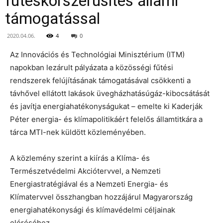
fűtéskorszerűsítés állami
támogatással
2020.04.06.
4
0
Az Innovációs és Technológiai Minisztérium (ITM)
napokban lezárult pályázata a közösségi fűtési
rendszerek felújításának támogatásával csökkenti a
távhővel ellátott lakások üvegházhatásúgáz-kibocsátását
és javítja energiahatékonyságukat – emelte ki Kaderják
Péter energia- és klímapolitikáért felelős államtitkára a
tárca MTI-nek küldött közleményében.
A közlemény szerint a kiírás a Klíma- és
Természetvédelmi Akciótervvel, a Nemzeti
Energiastratégiával és a Nemzeti Energia- és
Klímatervvel összhangban hozzájárul Magyarország
energiahatékonysági és klímavédelmi céljainak
eléréséhez.