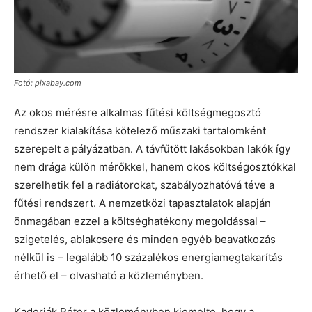
Fotó: pixabay.com
Az okos mérésre alkalmas fűtési költségmegosztó
rendszer kialakítása kötelező műszaki tartalomként
szerepelt a pályázatban. A távfűtött lakásokban lakók így
nem drága külön mérőkkel, hanem okos költségosztókkal
szerelhetik fel a radiátorokat, szabályozhatóvá téve a
fűtési rendszert. A nemzetközi tapasztalatok alapján
önmagában ezzel a költséghatékony megoldással –
szigetelés, ablakcsere és minden egyéb beavatkozás
nélkül is – legalább 10 százalékos energiamegtakarítás
érhető el – olvasható a közleményben.
Kaderják Péter a közleményben kiemelte, hogy a