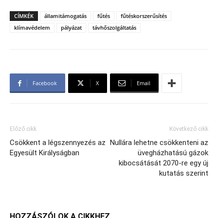
CÍMKÉK
államitámogatás
fűtés
fűtéskorszerűsítés
klímavédelem
pályázat
távhőszolgáltatás
Facebook
X
Email
Előző cikk
Következő cikk
Csökkent a légszennyezés az
Nullára lehetne csökkenteni az
Egyesült Királyságban
üvegházhatású gázok
kibocsátását 2070-re egy új
kutatás szerint
HOZZÁSZÓLOK A CIKKHEZ