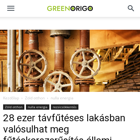
Green
Origo
portál
Kezdőlap
Zöld otthon
nulla energia
Zöld otthon
nulla energia
rezsicsökkentés
28 ezer távfűtéses lakásban
valósulhat meg