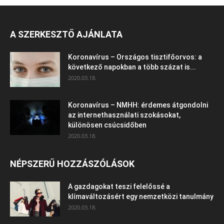
A SZERKESZTŐ AJÁNLATA
Koronavírus – Országos tisztifőorvos: a
következő napokban a több százat is...
2020.03.18.
Koronavírus – NMHH: érdemes átgondolni
az internethasználati szokásokat,
különösen csúcsidőben
2020.03.18.
NÉPSZERŰ HOZZÁSZÓLÁSOK
A gazdagokat teszi felelőssé a
klímaváltozásért egy nemzetközi tanulmány
2020.03.18.