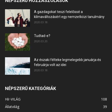
NÉPSZERŰ HOZZÁSZÓLÁSOK
A gazdagokat teszi felelőssé a
klímaváltozásért egy nemzetközi tanulmány
2020.03.18.
Tudtad-e?
2020.03.20.
Az északi félteke legmelegebb januárja és
februárja volt az idei
2020.03.18.
NÉPSZERŰ KATEGÓRIÁK
Hír-VILÁG
108
Állatvilág
39