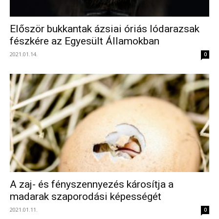
Először bukkantak ázsiai óriás lódarazsak
fészkére az Egyesült Államokban
2021.01.14.
0
A zaj- és fényszennyezés károsítja a
madarak szaporodási képességét
2021.01.11.
0