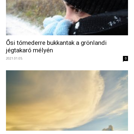
Ősi tómederre bukkantak a grönlandi
jégtakaró mélyén
2021.01.05.
0