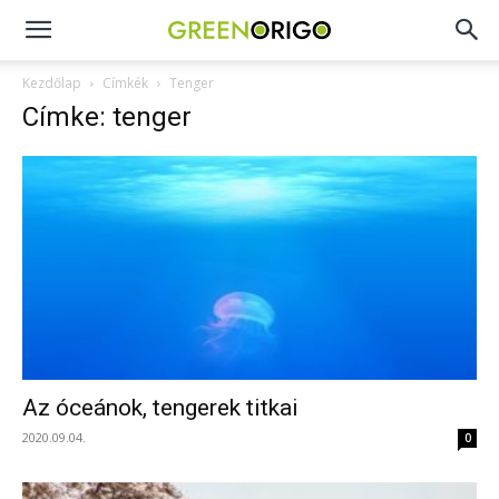
Green
Kezdőlap
Címkék
Tenger
Címke: tenger
Origo
portál
Az óceánok, tengerek titkai
2020.09.04.
0