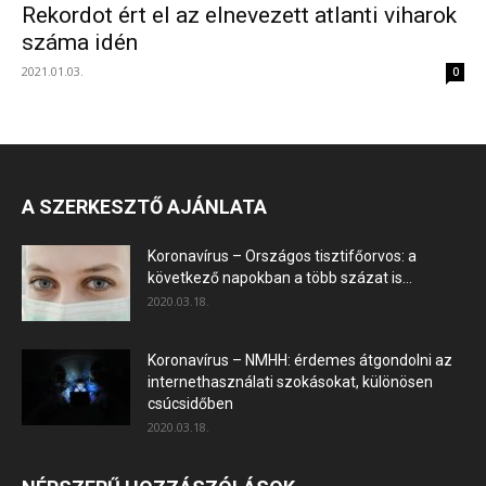
Rekordot ért el az elnevezett atlanti viharok
száma idén
2021.01.03.
0
A SZERKESZTŐ AJÁNLATA
Koronavírus – Országos tisztifőorvos: a
következő napokban a több százat is...
2020.03.18.
Koronavírus – NMHH: érdemes átgondolni az
internethasználati szokásokat, különösen
csúcsidőben
2020.03.18.