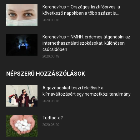
Koronavírus – Országos tisztifőorvos: a
következő napokban a több százat is...
2020.03.18.
Koronavírus – NMHH: érdemes átgondolni az
internethasználati szokásokat, különösen
csúcsidőben
2020.03.18.
NÉPSZERŰ HOZZÁSZÓLÁSOK
A gazdagokat teszi felelőssé a
klímaváltozásért egy nemzetközi tanulmány
2020.03.18.
Tudtad-e?
2020.03.20.