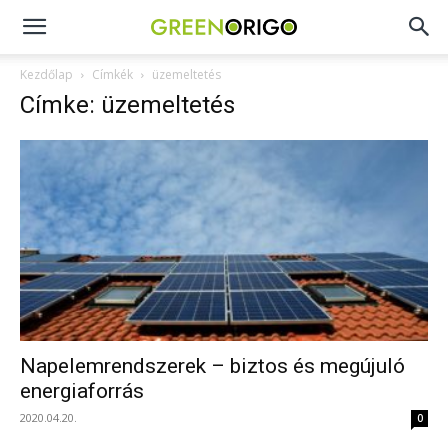
Green
Kezdőlap
Címkék
üzemeltetés
Címke: üzemeltetés
Origo
portál
Napelemrendszerek – biztos és megújuló
energiaforrás
2020.04.20.
0