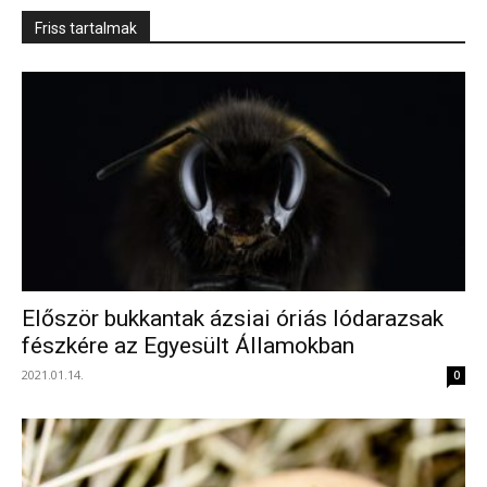
Friss tartalmak
Először bukkantak ázsiai óriás lódarazsak
fészkére az Egyesült Államokban
2021.01.14.
0