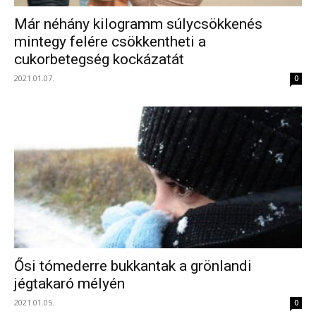
Már néhány kilogramm súlycsökkenés
mintegy felére csökkentheti a
cukorbetegség kockázatát
2021.01.07.
0
Ősi tómederre bukkantak a grönlandi
jégtakaró mélyén
2021.01.05.
0