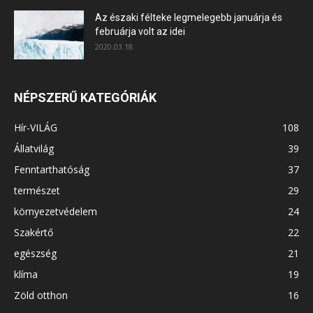
Az északi félteke legmelegebb januárja és
februárja volt az idei
2020.03.18.
NÉPSZERŰ KATEGÓRIÁK
Hír-VILÁG
108
Állatvilág
39
Fenntarthatóság
37
természet
29
környezetvédelem
24
Szakértő
22
egészség
21
klíma
19
Zöld otthon
16