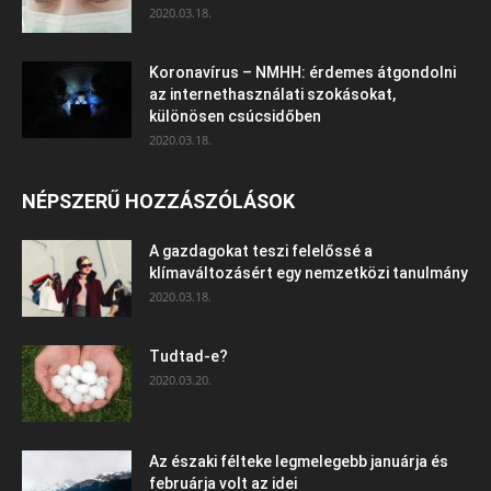
2020.03.18.
Koronavírus – NMHH: érdemes átgondolni
az internethasználati szokásokat,
különösen csúcsidőben
2020.03.18.
NÉPSZERŰ HOZZÁSZÓLÁSOK
A gazdagokat teszi felelőssé a
klímaváltozásért egy nemzetközi tanulmány
2020.03.18.
Tudtad-e?
2020.03.20.
Az északi félteke legmelegebb januárja és
februárja volt az idei