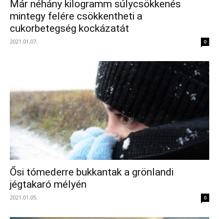
Már néhány kilogramm súlycsökkenés
mintegy felére csökkentheti a
cukorbetegség kockázatát
2021.01.07.
0
Ősi tómederre bukkantak a grönlandi
jégtakaró mélyén
2021.01.05.
0