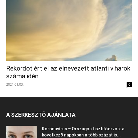
Rekordot ért el az elnevezett atlanti viharok
száma idén
2021.01.03.
0
A SZERKESZTŐ AJÁNLATA
Koronavírus – Országos tisztifőorvos: a
következő napokban a több százat is...