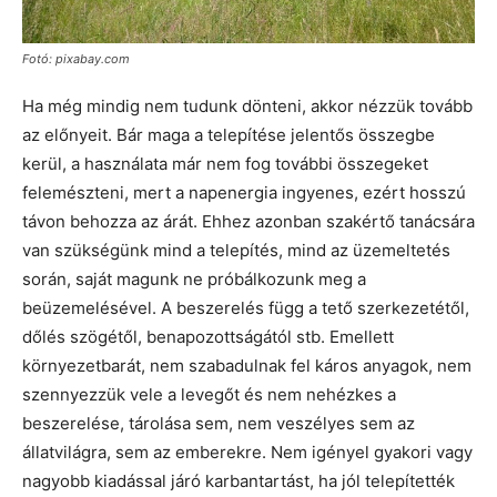
Fotó: pixabay.com
Ha még mindig nem tudunk dönteni, akkor nézzük tovább
az előnyeit. Bár maga a telepítése jelentős összegbe
kerül, a használata már nem fog további összegeket
felemészteni, mert a napenergia ingyenes, ezért hosszú
távon behozza az árát. Ehhez azonban szakértő tanácsára
van szükségünk mind a telepítés, mind az üzemeltetés
során, saját magunk ne próbálkozunk meg a
beüzemelésével. A beszerelés függ a tető szerkezetétől,
dőlés szögétől, benapozottságától stb. Emellett
környezetbarát, nem szabadulnak fel káros anyagok, nem
szennyezzük vele a levegőt és nem nehézkes a
beszerelése, tárolása sem, nem veszélyes sem az
állatvilágra, sem az emberekre. Nem igényel gyakori vagy
nagyobb kiadással járó karbantartást, ha jól telepítették