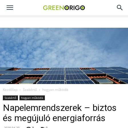
Green
Origo
portál
Kezdőlap
Szakértő
hogyan működik
Szakértő
hogyan működik
Napelemrendszerek – biztos
és megújuló energiaforrás
2020.04.20.
3
0