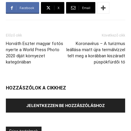
Facebook
X
Email
Előző cikk
Következő cikk
Horváth Eszter magyar fotós
Koronavírus – A turizmus
nyerte a World Press Photo
leállása miatt újra termálvízzel
2020 díját környezet
telt meg a korábban kiszáradt
kategóriában
püspökfürdői tó
HOZZÁSZÓLOK A CIKKHEZ
JELENTKEZZEN BE HOZZÁSZÓLÁSHOZ