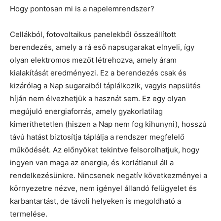
Hogy pontosan mi is a napelemrendszer?
Cellákból, fotovoltaikus panelekből összeállított
berendezés, amely a rá eső napsugarakat elnyeli, így
olyan elektromos mezőt létrehozva, amely áram
kialakítását eredményezi. Ez a berendezés csak és
kizárólag a Nap sugaraiból táplálkozik, vagyis napsütés
híján nem élvezhetjük a hasznát sem. Ez egy olyan
megújuló energiaforrás, amely gyakorlatilag
kimeríthetetlen (hiszen a Nap nem fog kihunyni), hosszú
távú hatást biztosítja táplálja a rendszer megfelelő
működését. Az előnyöket tekintve felsorolhatjuk, hogy
ingyen van maga az energia, és korlátlanul áll a
rendelkezésünkre. Nincsenek negatív következményei a
környezetre nézve, nem igényel állandó felügyelet és
karbantartást, de távoli helyeken is megoldható a
termelése.