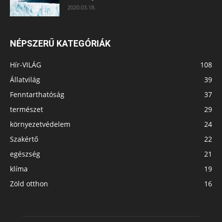
2020.03.18.
NÉPSZERŰ KATEGÓRIÁK
Hír-VILÁG
108
Állatvilág
39
Fenntarthatóság
37
természet
29
környezetvédelem
24
Szakértő
22
egészség
21
klíma
19
Zöld otthon
16