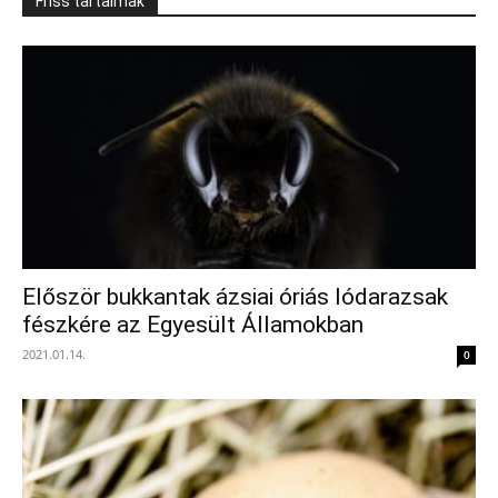
Friss tartalmak
Először bukkantak ázsiai óriás lódarazsak
fészkére az Egyesült Államokban
2021.01.14.
0