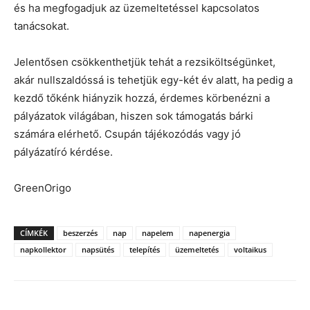
és ha megfogadjuk az üzemeltetéssel kapcsolatos
tanácsokat.
Jelentősen csökkenthetjük tehát a rezsiköltségünket,
akár nullszaldóssá is tehetjük egy-két év alatt, ha pedig a
kezdő tőkénk hiányzik hozzá, érdemes körbenézni a
pályázatok világában, hiszen sok támogatás bárki
számára elérhető. Csupán tájékozódás vagy jó
pályázatíró kérdése.
GreenOrigo
CÍMKÉK
beszerzés
nap
napelem
napenergia
napkollektor
napsütés
telepítés
üzemeltetés
voltaikus