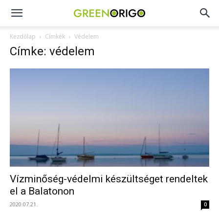
Green
Kezdőlap
Címkék
Védelem
Címke: védelem
Origo
portál
Vízminőség-védelmi készültséget rendeltek
el a Balatonon
2020.07.21.
0