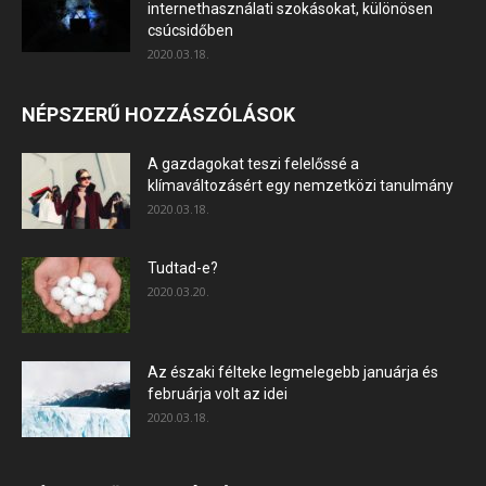
internethasználati szokásokat, különösen
csúcsidőben
2020.03.18.
NÉPSZERŰ HOZZÁSZÓLÁSOK
A gazdagokat teszi felelőssé a
klímaváltozásért egy nemzetközi tanulmány
2020.03.18.
Tudtad-e?
2020.03.20.
Az északi félteke legmelegebb januárja és
februárja volt az idei
2020.03.18.