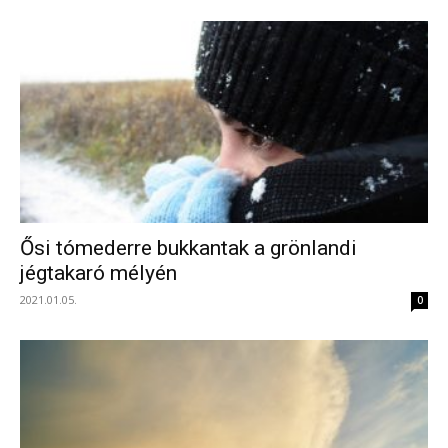
Ősi tómederre bukkantak a grönlandi
jégtakaró mélyén
2021.01.05.
0