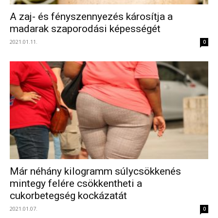
A zaj- és fényszennyezés károsítja a
madarak szaporodási képességét
2021.01.11.
0
Már néhány kilogramm súlycsökkenés
mintegy felére csökkentheti a
cukorbetegség kockázatát
2021.01.07.
0