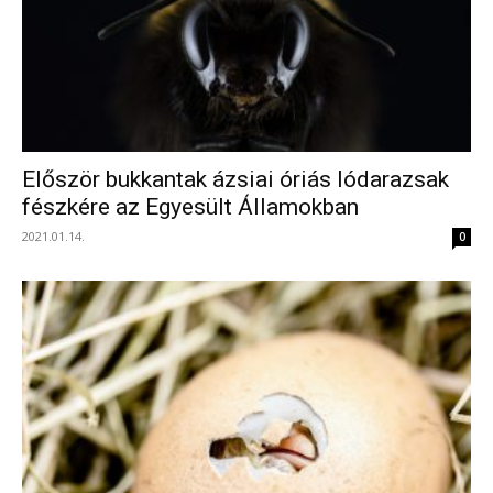
Először bukkantak ázsiai óriás lódarazsak
fészkére az Egyesült Államokban
2021.01.14.
0