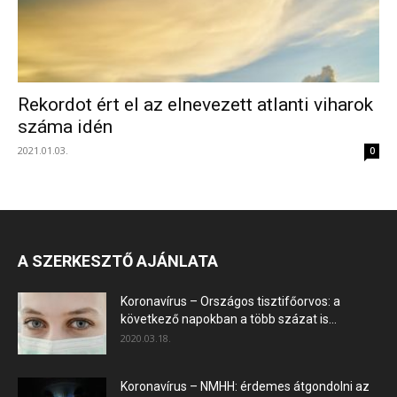
Rekordot ért el az elnevezett atlanti viharok
száma idén
2021.01.03.
0
A SZERKESZTŐ AJÁNLATA
Koronavírus – Országos tisztifőorvos: a
következő napokban a több százat is...
2020.03.18.
Koronavírus – NMHH: érdemes átgondolni az