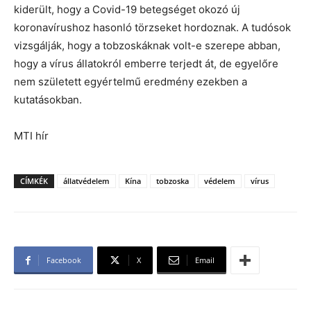
kiderült, hogy a Covid-19 betegséget okozó új
koronavírushoz hasonló törzseket hordoznak. A tudósok
vizsgálják, hogy a tobzoskáknak volt-e szerepe abban,
hogy a vírus állatokról emberre terjedt át, de egyelőre
nem született egyértelmű eredmény ezekben a
kutatásokban.
MTI hír
CÍMKÉK
állatvédelem
Kína
tobzoska
védelem
vírus
Facebook
X
Email