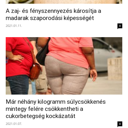
A zaj- és fényszennyezés károsítja a
madarak szaporodási képességét
2021.01.11.
0
Már néhány kilogramm súlycsökkenés
mintegy felére csökkentheti a
cukorbetegség kockázatát
2021.01.07.
0