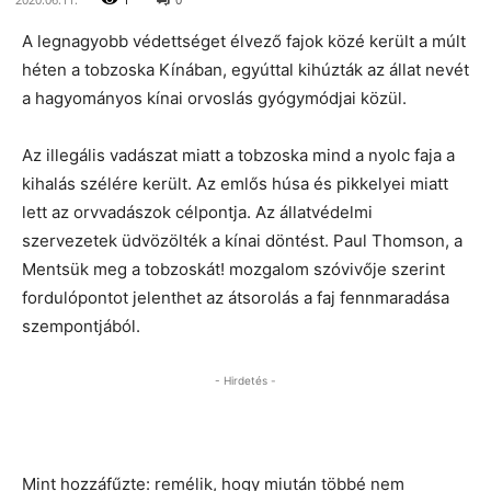
A legnagyobb védettséget élvező fajok közé került a múlt
héten a tobzoska Kínában, egyúttal kihúzták az állat nevét
a hagyományos kínai orvoslás gyógymódjai közül.
Az illegális vadászat miatt a tobzoska mind a nyolc faja a
kihalás szélére került. Az emlős húsa és pikkelyei miatt
lett az orvvadászok célpontja. Az állatvédelmi
szervezetek üdvözölték a kínai döntést. Paul Thomson, a
Mentsük meg a tobzoskát! mozgalom szóvivője szerint
fordulópontot jelenthet az átsorolás a faj fennmaradása
szempontjából.
- Hirdetés -
Mint hozzáfűzte: remélik, hogy miután többé nem