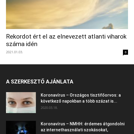
Rekordot ért el az elnevezett atlanti viharok
száma idén
2021.01.03.
0
A SZERKESZTŐ AJÁNLATA
Koronavírus – Országos tisztifőorvos: a
következő napokban a több százat is...
2020.03.18.
Koronavírus – NMHH: érdemes átgondolni
az internethasználati szokásokat,