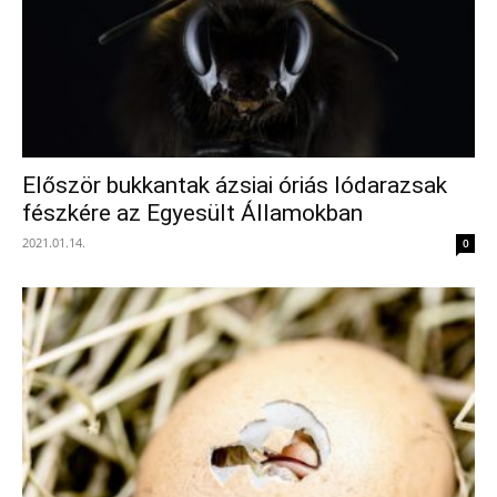
Először bukkantak ázsiai óriás lódarazsak
fészkére az Egyesült Államokban
2021.01.14.
0