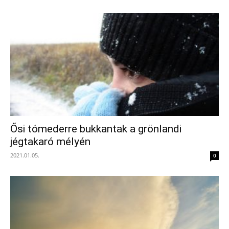
Ősi tómederre bukkantak a grönlandi
jégtakaró mélyén
2021.01.05.
0