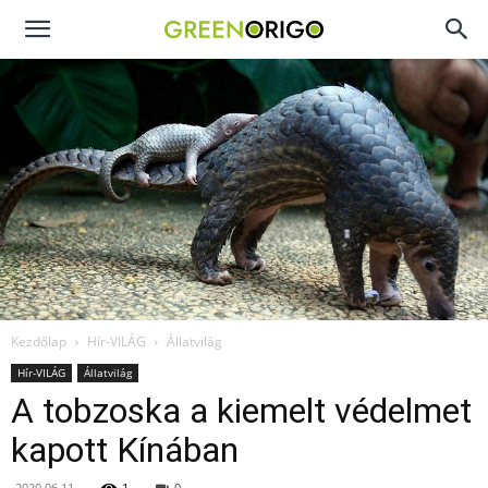
Green
Origo
portál
Kezdőlap
Hír-VILÁG
Állatvilág
Hír-VILÁG
Állatvilág
A tobzoska a kiemelt védelmet
kapott Kínában
2020.06.11.
1
0