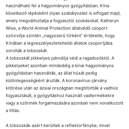
használható fel a hagyományos gyógyításban, Kína
következő lépésként olyan szabályozást is elfogad majd,
amely megváltoztatja a fogyasztói szokásokat. Katheryn
Wise, a World Animal Protection állatvédő csoport
szóvivője szintén „nagyszerű hírként” értékelte, hogy
Kínában a legveszélyeztetettebb állatok csoportjába
sorolták a tobzoskát.
A tobzoskát pikkelyes páncélja védi a ragadozóktól. A
pikkelyeket azonban mindeddig a kínai hagyományos
gyógyításban használták, az állat húsát pedig
különlegességként árulták. A koronavírus-járvány
kitörése után az ázsiai országban megtiltották a vadhús
fogyasztását, a gyógyításhoz használt vadtermékekre
vagy a szőrmék forgalmazására azonban nem vonatkozott
a tiltás.
A tobzoskák azért kerültek a reflektorfénybe, mivel