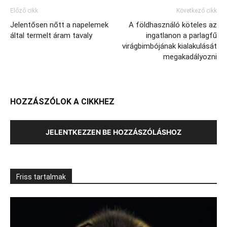
Előző cikk
Következő cikk
Jelentősen nőtt a napelemek
A földhasználó köteles az
által termelt áram tavaly
ingatlanon a parlagfű
virágbimbójának kialakulását
megakadályozni
HOZZÁSZÓLOK A CIKKHEZ
JELENTKEZZEN BE HOZZÁSZÓLÁSHOZ
Friss tartalmak