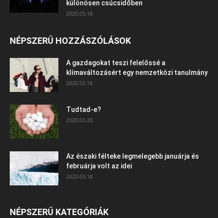
különösen csúcsidőben
2020.03.18.
NÉPSZERŰ HOZZÁSZÓLÁSOK
A gazdagokat teszi felelőssé a
klímaváltozásért egy nemzetközi tanulmány
2020.03.18.
Tudtad-e?
2020.03.20.
Az északi félteke legmelegebb januárja és
februárja volt az idei
2020.03.18.
NÉPSZERŰ KATEGÓRIÁK