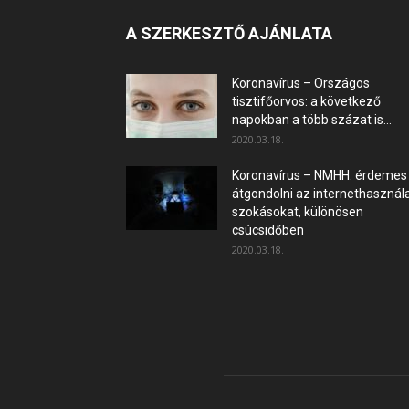
A SZERKESZTŐ AJÁNLATA
Koronavírus – Országos
tisztifőorvos: a következő
napokban a több százat is...
2020.03.18.
Koronavírus – NMHH: érdemes
átgondolni az internethasznála
szokásokat, különösen
csúcsidőben
2020.03.18.