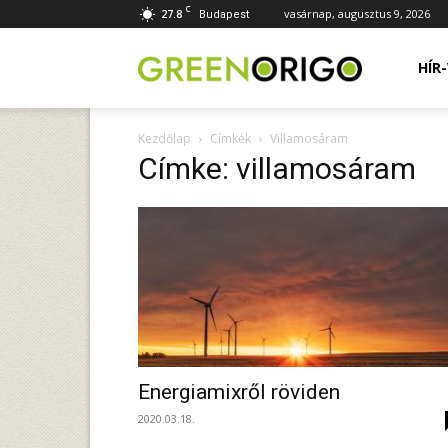
C
27.8
vasárnap, augusztus 9, 2026
Budapest
Green
HÍR
Kezdőlap
Címkék
Villamosáram
Origo
Címke: villamosáram
portál
Energiamixről röviden
2020.03.18.