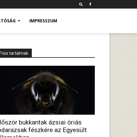
ATÓSÁG
IMPRESSZUM
Friss tartalmak
lőször bukkantak ázsiai óriás
ódarazsak fészkére az Egyesült