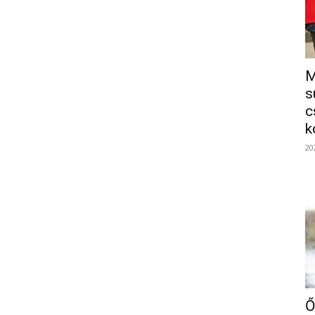
M
s
c
k
20
Ő