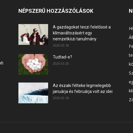
NÉPSZERŰ HOZZÁSZÓLÁSOK
N
A gazdagokat teszi felelőssé a
Hí
klímaváltozásért egy
Ál
nemzetközi tanulmány
2020.03.18.
F
t
Tudtad-e?
ti
2020.03.20.
k
Sz
e
Az északi félteke legmelegebb
kl
januárja és februárja volt az idei
2020.03.18.
Zö