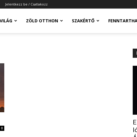
Jelentkezz be / Csatlakozz
-VILÁG
ZÖLD OTTHON
SZAKÉRTŐ
FENNTARTH
E
0
l