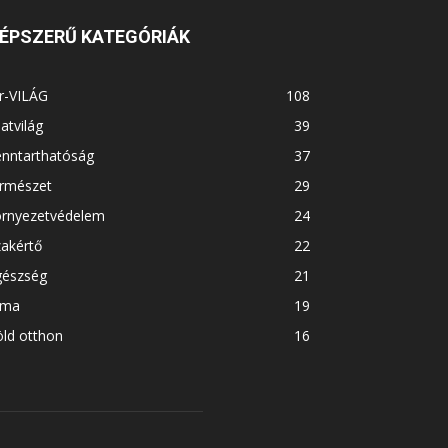
ÉPSZERŰ KATEGÓRIÁK
r-VILÁG
108
latvilág
39
enntarthatóság
37
ermészet
29
örnyezetvédelem
24
akértő
22
gészség
21
íma
19
ld otthon
16