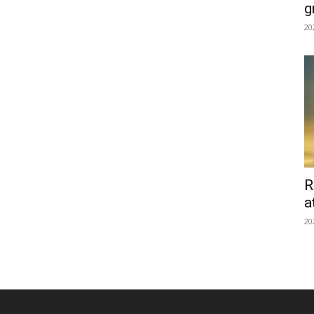
g
20
R
a
20