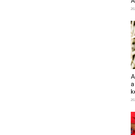
Á
20
A
a
k
20