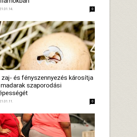
llamokban
21.01.14.
0
 zaj- és fényszennyezés károsítja
 madarak szaporodási
épességét
21.01.11.
0