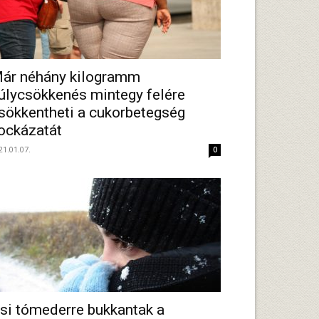
ár néhány kilogramm
úlycsökkenés mintegy felére
sökkentheti a cukorbetegség
ockázatát
21.01.07.
0
si tómederre bukkantak a