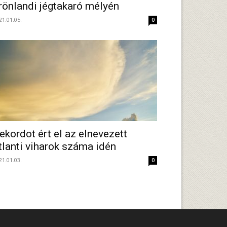
rönlandi jégtakaró mélyén
21.01.05.
0
ekordot ért el az elnevezett
tlanti viharok száma idén
21.01.03.
0