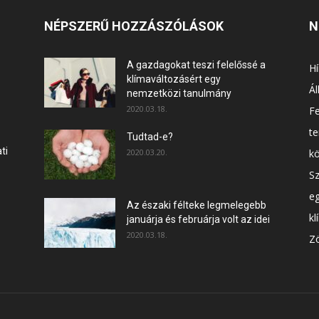
NÉPSZERŰ HOZZÁSZÓLÁSOK
N
A gazdagokat teszi felelőssé a
Hí
klímaváltozásért egy
Ál
nemzetközi tanulmány
2020.03.18.
F
t
Tudtad-e?
ti
2020.03.20.
k
Sz
e
Az északi félteke legmelegebb
kl
januárja és februárja volt az idei
2020.03.18.
Zö