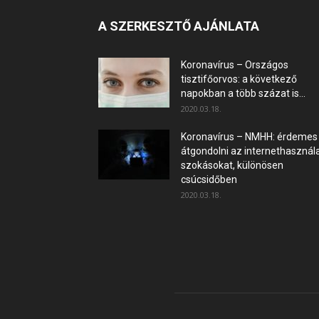
A SZERKESZTŐ AJÁNLATA
Koronavírus – Országos
tisztifőorvos: a következő
napokban a több százat is...
2020.03.18.
Koronavírus – NMHH: érdemes
átgondolni az internethasznála
szokásokat, különösen
csúcsidőben
2020.03.18.