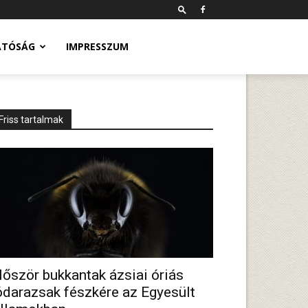
ATÓSÁG
IMPRESSZUM
Friss tartalmak
lőször bukkantak ázsiai óriás
ódarazsak fészkére az Egyesült