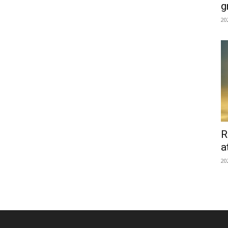
g
20
R
a
20