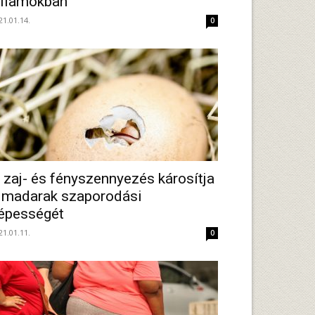
llamokban
21.01.14.
0
 zaj- és fényszennyezés károsítja
 madarak szaporodási
épességét
21.01.11.
0