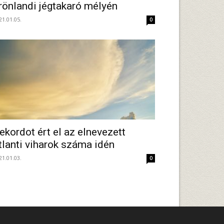
rönlandi jégtakaró mélyén
21.01.05.
0
ekordot ért el az elnevezett
tlanti viharok száma idén
21.01.03.
0