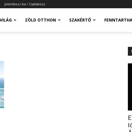
Jelentkezz be / Csatlakozz
-VILÁG
ZÖLD OTTHON
SZAKÉRTŐ
FENNTARTH
E
l