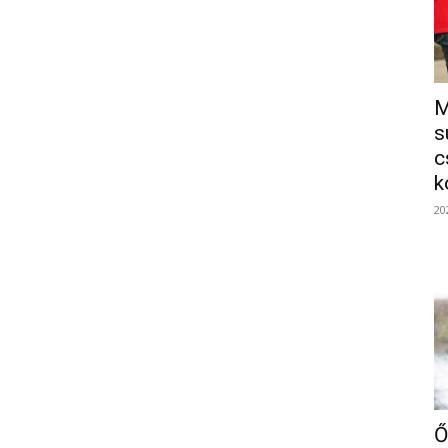
M
s
c
k
20
Ő