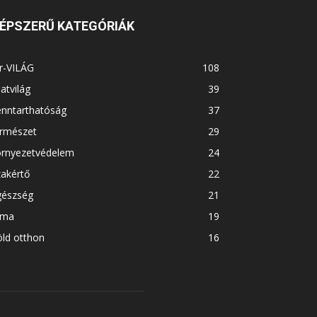
ÉPSZERŰ KATEGÓRIÁK
r-VILÁG
108
latvilág
39
enntarthatóság
37
ermészet
29
örnyezetvédelem
24
akértő
22
gészség
21
íma
19
ld otthon
16