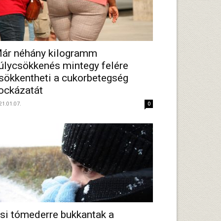
ár néhány kilogramm
úlycsökkenés mintegy felére
sökkentheti a cukorbetegség
ockázatát
21.01.07.
0
si tómederre bukkantak a