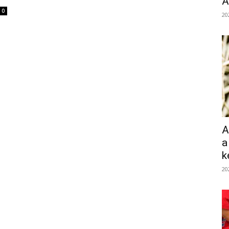
Á
0
20
A
a
k
20