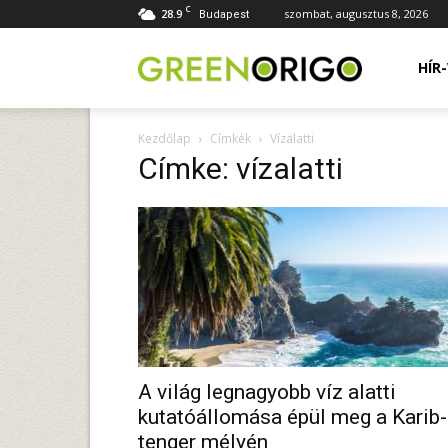
C
28.9
szombat, augusztus 8, 2026
Budapest
Green
HÍR
Kezdőlap
Címkék
Vízalatti
Origo
Címke: vízalatti
portál
A világ legnagyobb víz alatti
kutatóállomása épül meg a Karib-
tenger mélyén