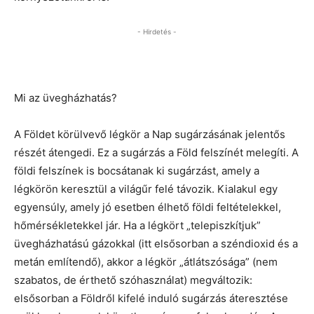
- Hirdetés -
Mi az üvegházhatás?
A Földet körülvevő légkör a Nap sugárzásának jelentős
részét átengedi. Ez a sugárzás a Föld felszínét melegíti. A
földi felszínek is bocsátanak ki sugárzást, amely a
légkörön keresztül a világűr felé távozik. Kialakul egy
egyensúly, amely jó esetben élhető földi feltételekkel,
hőmérsékletekkel jár. Ha a légkört „telepiszkítjuk”
üvegházhatású gázokkal (itt elsősorban a széndioxid és a
metán említendő), akkor a légkör „átlátszósága” (nem
szabatos, de érthető szóhasználat) megváltozik:
elsősorban a Földről kifelé induló sugárzás áteresztése