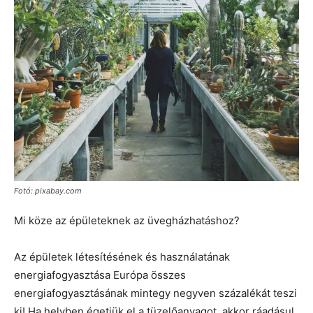
Fotó: pixabay.com
Mi köze az épületeknek az üvegházhatáshoz?
Az épületek létesítésének és használatának
energiafogyasztása Európa összes
energiafogyasztásának mintegy negyven százalékát teszi
ki! Ha helyben égetjük el a tüzelőanyagot, akkor ráadásul