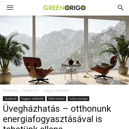
Green
Origo
portál
Kezdőlap
Szakértő
hogyan működik
Szakértő
hogyan működik
Zöld otthon
nulla energia
Üvegházhatás – otthonunk
energiafogyasztásával is