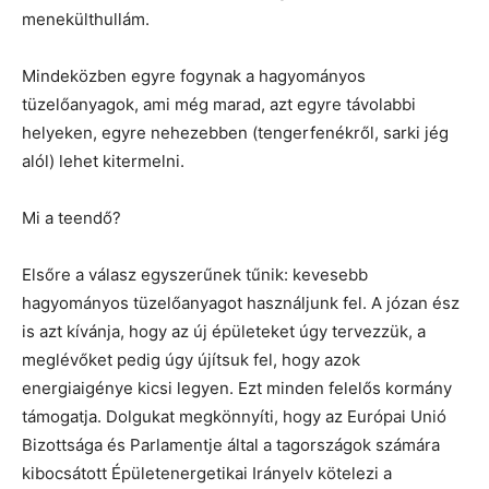
menekülthullám.
Mindeközben egyre fogynak a hagyományos
tüzelőanyagok, ami még marad, azt egyre távolabbi
helyeken, egyre nehezebben (tengerfenékről, sarki jég
alól) lehet kitermelni.
Mi a teendő?
Elsőre a válasz egyszerűnek tűnik: kevesebb
hagyományos tüzelőanyagot használjunk fel. A józan ész
is azt kívánja, hogy az új épületeket úgy tervezzük, a
meglévőket pedig úgy újítsuk fel, hogy azok
energiaigénye kicsi legyen. Ezt minden felelős kormány
támogatja. Dolgukat megkönnyíti, hogy az Európai Unió
Bizottsága és Parlamentje által a tagországok számára
kibocsátott Épületenergetikai Irányelv kötelezi a