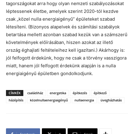
tagországokat arra hogy olyan nemzeti szabályozásokat
léptessenek életbe, amelyek szerint 2020-tól kezdve
csak „közel nulla energiaigényű” épületeket szabad
létesíteni. (Bizonyos alapelvek és számítási szabályok
betartása mellett azonban szabad kezük van a számszerű
követelmények előírásában, hiszen azokat az illető
ország éghajlati feltételeihez kell igazítani.) Akárhogy is:
jól felfogott érdekünk, hogy ne csak a törvény vasszigora
miatt, hanem jól felfogott érdekünk alapján is a nulla
energiaigényű épületben gondolkodjunk.
CÍMKÉK
családiház
energetika
építkezés
építkező
házépítés
közelnullaenergiaigényű
nullaenergia
üvegházhatás