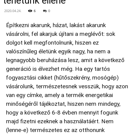
tehetünk ellene
2020.04.24.
6
0
Építkezni akarunk, házat, lakást akarunk
vásárolni, fel akarjuk újítani a meglévőt: sok
dolgot kell megfontolnunk, hiszen ez
valószínűleg életünk egyik nagy, ha nem a
legnagyobb beruházása lesz, amit a következő
generáció is élvezhet még. Ha egy tartós
fogyasztási cikket (hűtőszekrény, mosógép)
vásárolunk, természetesnek vesszük, hogy azon
van egy címke, amely a termék energetikai
minőségéről tájékoztat, hiszen nem mindegy,
hogy a következő 6-8 évben mennyit fogunk
majd fizetni ezeknek a használatáért. Nem
(lenne-e) természetes ez az otthonunk