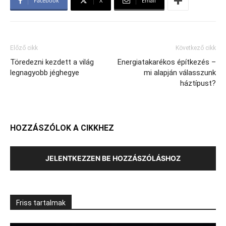
Facebook
X
Email
Előző cikk
Következő cikk
Töredezni kezdett a világ
Energiatakarékos építkezés –
legnagyobb jéghegye
mi alapján válasszunk
háztípust?
HOZZÁSZÓLOK A CIKKHEZ
JELENTKEZZEN BE HOZZÁSZÓLÁSHOZ
Friss tartalmak