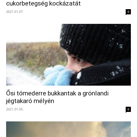
cukorbetegség kockázatát
2021.01.07.
0
Ősi tómederre bukkantak a grönlandi
jégtakaró mélyén
2021.01.05.
0