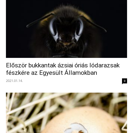
Először bukkantak ázsiai óriás lódarazsak
fészkére az Egyesült Államokban
2021.01.14.
0