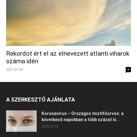
Rekordot ért el az elnevezett atlanti viharok
száma idén
2021.01.03.
0
A SZERKESZTŐ AJÁNLATA
Koronavírus – Országos tisztifőorvos: a
következő napokban a több százat is...
2020.03.18.