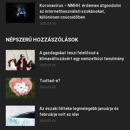
Koronavírus – NMHH: érdemes átgondolni
az internethasználati szokásokat,
különösen csúcsidőben
2020.03.18.
NÉPSZERŰ HOZZÁSZÓLÁSOK
A gazdagokat teszi felelőssé a
klímaváltozásért egy nemzetközi tanulmány
2020.03.18.
Tudtad-e?
2020.03.20.
Az északi félteke legmelegebb januárja és
februárja volt az idei
2020.03.18.