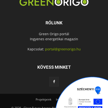
RÓLUNK
Green Origo portál
Ingyenes energetikai magazin
Kapcsolat:
portal@greenorigo.hu
KÖVESS MINKET
Projektjeink
Impresszum
© 2026 - Clean Future Agency Nonprofit Kft. - Web:
Matrixonline