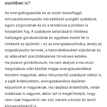
esetében is?
Az energiafogyasztás és az ezzel összefüggő
környezetszennyezés mérséklését szolgáló szabályok
egyre szigorodnak és ez a tendencia a jövőben is
folytatódni fog. A szabályok betartásáról illetékes
hatóságok gondoskodnak és egyebek mellet fel is
címkézik az épületet – ez az energiatanúsítvány, amely az
engedélyezési tervnek, a használatbavételi eljárásnak és
az adásvételi szerződéseknek törvényes kelléke.
Ha józanul gondolkozunk, ha nem akarjuk a ma olcsó
megoldások után később magas energiaszámlákkal
büntetni magunkat, akkor kényszerítő szabályok nélkül is,
a saját érdekünkben, energiatakarékos épületet
képzelünk el magunknak. Ha ráadásul érdeklődők, netán
tudatosak is vagyunk, akkor azt is megérthetjük, hogy
nem csak magunkról van szó, hanem a közeli és távoli
környezetünkről is.