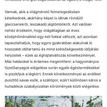
Vannak, akik a világméretű felmelegedésben
kételkednek, akárhány képet is látnak rövidülő
gleccserekről, leszakadó jégtömbökről. Azt valóban
nehéz érzékelni, hogy világátlagban az éves
középhőmérséklet egy-két fokkal változik, azt azonban
tapasztalhatjuk, hogy egyre gyakrabban alakulnak ki
hosszabb időtartamú és mind szélsőségesebb időjárási
helyzetek – ezek az éghajlatváltozás következményei.
Más hatásokat is érdemes megemlíteni: a hagyományos
tüzelőanyagok elégetése során egyéb égéstermékekkel
is piszkítjuk a légkört. Ennek következményei az erdőket
pusztító savas esők, a szállópor, ezért különösen káros a
hulladékok szabályozatlan körülmények közti elégetése.