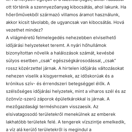
ott történik a szennyezőanyag kibocsátás, ahol lakunk. Ha
hőerőművekből származó villamos áramot használunk,
akkor kicsit távolabb, de ugyancsak van kibocsátás. Hová
vezethet mindez?
A világméretű felmelegedés nehezebben elviselhető
időjárási helyzeteket teremt. A nyári hőhullámok
bizonyítottan növelik a halálozások számát, kevésbé
súlyos esetben „csak” egészségkárosodással, „csak”
rossz közérzettel járnak. A hirtelen időjárás változásokat
nehezen viselik a kisgyermekek, az időskorúak és a
krónikus szív- és érrendszeri betegséggel élők. A
szélsőséges időjárási helyzetek, mint a viharos szél és az
özönvíz-szerű záporok épületkárokkal is járnak. A
mezőgazdasági terméshozam visszaesik. Az
elsivatagosodó területekről menekülnek az emberek
lakhatóbb területek felé. A tengerek vízszintje emelkedik,
a víz alá kerülő területekről is megindul a