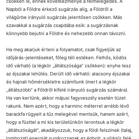
csökken le, ennek következménye a felmelegedés. A
Napból a Földre érkező sugárzás alig, a Földről a
világűrbe irányuló sugárzás jelentősen csökken. Más
szavakkal a sugárzás csapdába esik: a sugárzásnak
könnyebb bejutni a Földre és nehezebb onnan távozni.
Ha meg akarjuk érteni a folyamatot, csak figyeljük az
időjárás-jelentéseket, főleg téli estéken. Felhős, ködös
idő várható (a légkör „átlátszósága” csökken): enyhe lesz
az éjszakai lehűlés. Derült idő várható: alacsony éjszakai
és hajnali hőmérsékletre számítunk (mert a légkör
„átlátszóbb” a Földről kifelé irányuló sugárzás számára).
Ha van kertünk, akkor májusi fagyveszély esetén tüzet
rakunk. Nem azért, hogy a harminc méterrel arrébb lévő
barackfa rügyeit a tűz melegével mentsük, hanem azért,
hogy a füsttel a mi kis területünkön lerontsuk a légkör
„átlátszóságát”, akadályozzuk, hogy a földi felszínek (talaj,
lombozat) energiát sugározzanak az égbolt, a világűr felé.