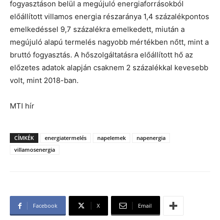
fogyasztáson belül a megújuló energiaforrásokból
előállított villamos energia részaránya 1,4 százalékpontos
emelkedéssel 9,7 százalékra emelkedett, miután a
megújuló alapú termelés nagyobb mértékben nőtt, mint a
bruttó fogyasztás. A hőszolgáltatásra előállított hő az
előzetes adatok alapján csaknem 2 százalékkal kevesebb
volt, mint 2018-ban.
MTI hír
CÍMKÉK
energiatermelés
napelemek
napenergia
villamosenergia
Facebook
X
Email