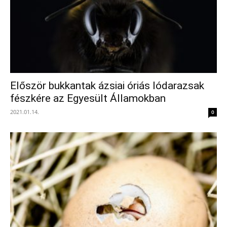
Először bukkantak ázsiai óriás lódarazsak
fészkére az Egyesült Államokban
2021.01.14.
0