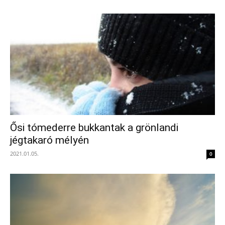
Ősi tómederre bukkantak a grönlandi
jégtakaró mélyén
2021.01.05.
0