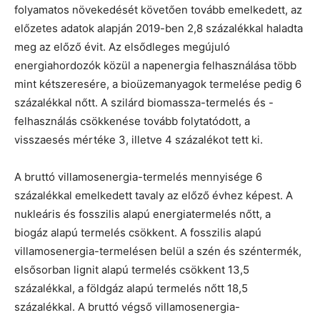
folyamatos növekedését követően tovább emelkedett, az
előzetes adatok alapján 2019-ben 2,8 százalékkal haladta
meg az előző évit. Az elsődleges megújuló
energiahordozók közül a napenergia felhasználása több
mint kétszeresére, a bioüzemanyagok termelése pedig 6
százalékkal nőtt. A szilárd biomassza-termelés és -
felhasználás csökkenése tovább folytatódott, a
visszaesés mértéke 3, illetve 4 százalékot tett ki.
A bruttó villamosenergia-termelés mennyisége 6
százalékkal emelkedett tavaly az előző évhez képest. A
nukleáris és fosszilis alapú energiatermelés nőtt, a
biogáz alapú termelés csökkent. A fosszilis alapú
villamosenergia-termelésen belül a szén és széntermék,
elsősorban lignit alapú termelés csökkent 13,5
százalékkal, a földgáz alapú termelés nőtt 18,5
százalékkal. A bruttó végső villamosenergia-