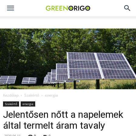
Green
Origo
portál
Kezdőlap
Szakértő
energia
Szakértő
energia
Jelentősen nőtt a napelemek
által termelt áram tavaly
2020.06.11.
0
0