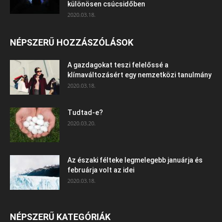
különösen csúcsidőben
2020.03.18.
NÉPSZERŰ HOZZÁSZÓLÁSOK
A gazdagokat teszi felelőssé a
klímaváltozásért egy nemzetközi tanulmány
2020.03.18.
Tudtad-e?
2020.03.20.
Az északi félteke legmelegebb januárja és
februárja volt az idei
2020.03.18.
NÉPSZERŰ KATEGÓRIÁK