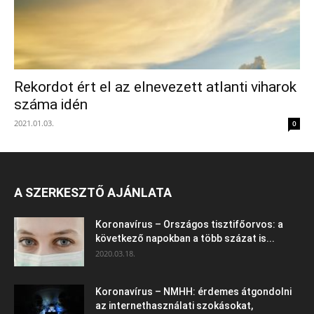
Rekordot ért el az elnevezett atlanti viharok
száma idén
2021.01.03.
0
A SZERKESZTŐ AJÁNLATA
Koronavírus – Országos tisztifőorvos: a
következő napokban a több százat is...
2020.03.18.
Koronavírus – NMHH: érdemes átgondolni
az internethasználati szokásokat,