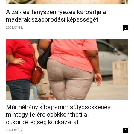
A zaj- és fényszennyezés károsítja a
madarak szaporodási képességét
2021.01.11.
0
Már néhány kilogramm súlycsökkenés
mintegy felére csökkentheti a
cukorbetegség kockázatát
2021.01.07.
0