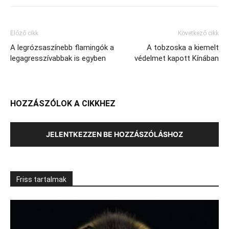
Előző cikk
Következő cikk
A legrózsaszínebb flamingók a
A tobzoska a kiemelt
legagresszívabbak is egyben
védelmet kapott Kínában
HOZZÁSZÓLOK A CIKKHEZ
JELENTKEZZEN BE HOZZÁSZÓLÁSHOZ
Friss tartalmak