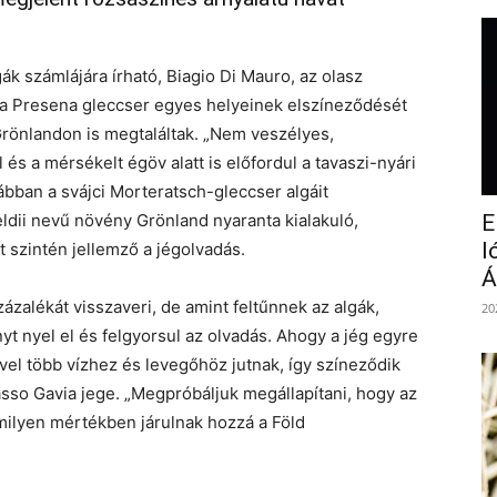
ák számlájára írható, Biagio Di Mauro, az olasz
 a Presena gleccser egyes helyeinek elszíneződését
Grönlandon is megtaláltak. „Nem veszélyes,
és a mérsékelt égöv alatt is előfordul a tavaszi-nyári
ábban a svájci Morteratsch-gleccser algáit
dii nevű növény Grönland nyaranta kialakuló,
E
l
t szintén jellemző a jégolvadás.
Á
ázalékát visszaveri, de amint feltűnnek az algák,
20
nyt nyel el és felgyorsul az olvadás. Ahogy a jég egyre
vel több vízhez és levegőhöz jutnak, így színeződik
so Gavia jege. „Megpróbáljuk megállapítani, hogy az
ilyen mértékben járulnak hozzá a Föld