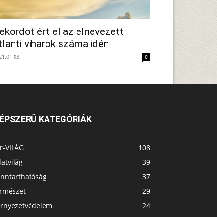
ekordot ért el az elnevezett
tlanti viharok száma idén
21.01.03.
0
ÉPSZERŰ KATEGÓRIÁK
r-VILÁG
108
latvilág
39
enntarthatóság
37
ermészet
29
örnyezetvédelem
24