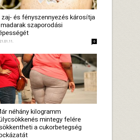
 zaj- és fényszennyezés károsítja
 madarak szaporodási
épességét
21.01.11.
0
ár néhány kilogramm
úlycsökkenés mintegy felére
sökkentheti a cukorbetegség
ockázatát