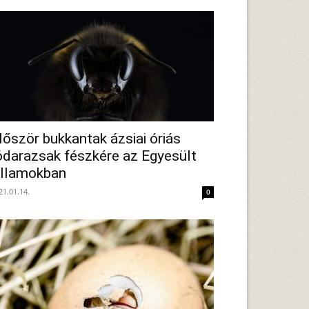
lőször bukkantak ázsiai óriás
ódarazsak fészkére az Egyesült
llamokban
21.01.14.
0