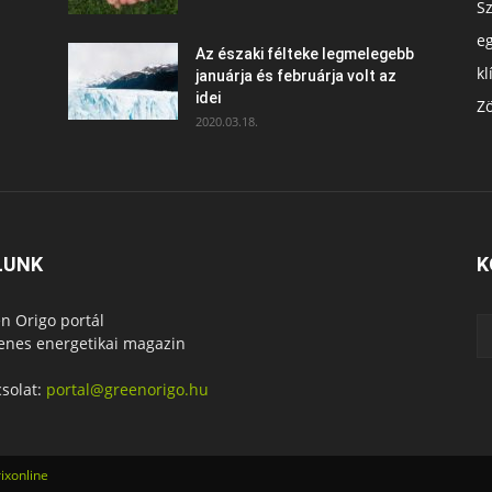
S
e
Az északi félteke legmelegebb
k
januárja és februárja volt az
idei
Zö
2020.03.18.
LUNK
K
n Origo portál
enes energetikai magazin
solat:
portal@greenorigo.hu
ixonline