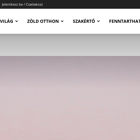
Jelentkezz be / Csatlakozz
-VILÁG
ZÖLD OTTHON
SZAKÉRTŐ
FENNTARTHA