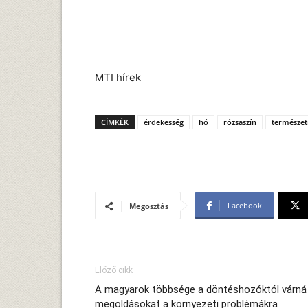
MTI hírek
CÍMKÉK
érdekesség
hó
rózsaszín
természet
Facebook
Megosztás
Előző cikk
A magyarok többsége a döntéshozóktól várná
megoldásokat a környezeti problémákra