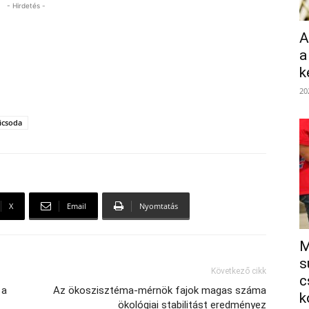
- Hirdetés -
A
a
k
20
icsoda
X
Email
Nyomtatás
M
s
Következő cikk
c
 a
Az ökoszisztéma-mérnök fajok magas száma
k
ökológiai stabilitást eredményez