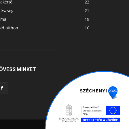
zakértő
22
gészség
21
líma
19
ld otthon
16
ÖVESS MINKET
Projektjeink
Impresszum