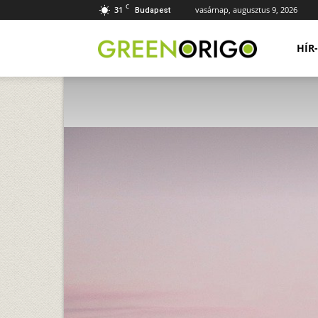
C
31
vasárnap, augusztus 9, 2026
Budapest
Green
HÍR
Origo
portál