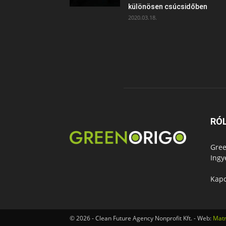
különösen csúcsidőben
2020.03.18.
RÓ
Gree
Ingy
Kapc
© 2026 - Clean Future Agency Nonprofit Kft. - Web:
Matr