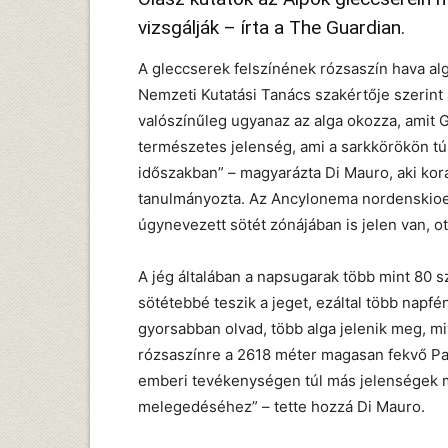
vizsgálják – írta a The Guardian.
A gleccserek felszínének rózsaszín hava alg
Nemzeti Kutatási Tanács szakértője szerint
valószínűleg ugyanaz az alga okozza, amit 
természetes jelenség, ami a sarkkörökön túl 
időszakban” – magyarázta Di Mauro, aki kor
tanulmányozta. Az Ancylonema nordenskioel
úgynevezett sötét zónájában is jelen van, ot
A jég általában a napsugarak több mint 80 sz
sötétebbé teszik a jeget, ezáltal több napfé
gyorsabban olvad, több alga jelenik meg, mi
rózsaszínre a 2618 méter magasan fekvő Pas
emberi tevékenységen túl más jelenségek m
melegedéséhez” – tette hozzá Di Mauro.