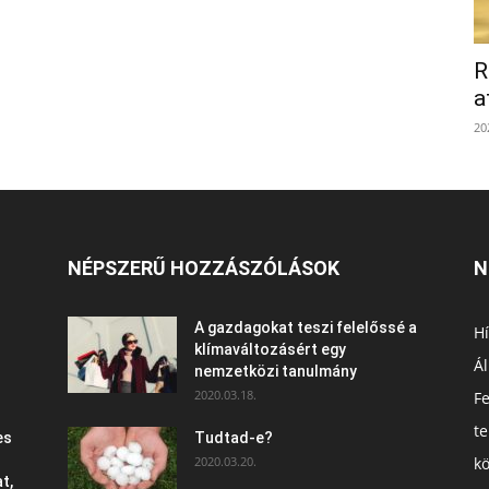
R
a
20
NÉPSZERŰ HOZZÁSZÓLÁSOK
N
A gazdagokat teszi felelőssé a
Hí
klímaváltozásért egy
Ál
nemzetközi tanulmány
2020.03.18.
F
t
es
Tudtad-e?
2020.03.20.
k
t,