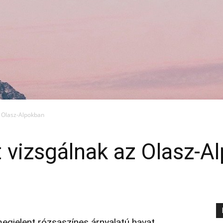
z Olasz-Alpokban
 vizsgálnak az Olasz-A
megjelent rózsaszínes árnyalatú havat