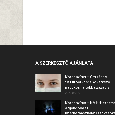
A SZERKESZTŐ AJÁNLATA
Koronavírus – Országos
tisztifőorvos: a következő
napokban a több százat is...
2020.03.18.
Koronavírus – NMHH: érdem
átgondolni az
internethasználati szokásoka