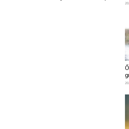
20
Ő
g
20