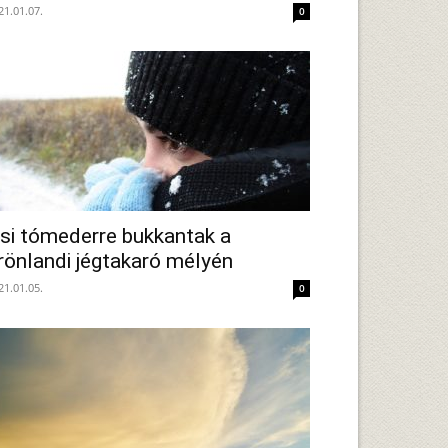
21.01.07.
0
si tómederre bukkantak a
rönlandi jégtakaró mélyén
21.01.05.
0