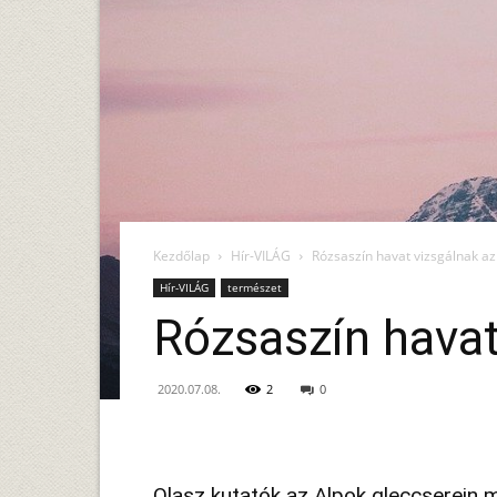
Kezdőlap
Hír-VILÁG
Rózsaszín havat vizsgálnak a
Hír-VILÁG
természet
Rózsaszín havat
2020.07.08.
2
0
Olasz kutatók az Alpok gleccserein 