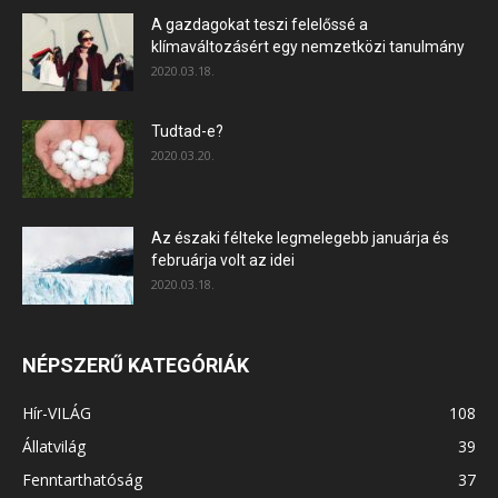
A gazdagokat teszi felelőssé a
klímaváltozásért egy nemzetközi tanulmány
2020.03.18.
Tudtad-e?
2020.03.20.
Az északi félteke legmelegebb januárja és
februárja volt az idei
2020.03.18.
NÉPSZERŰ KATEGÓRIÁK
Hír-VILÁG
108
Állatvilág
39
Fenntarthatóság
37