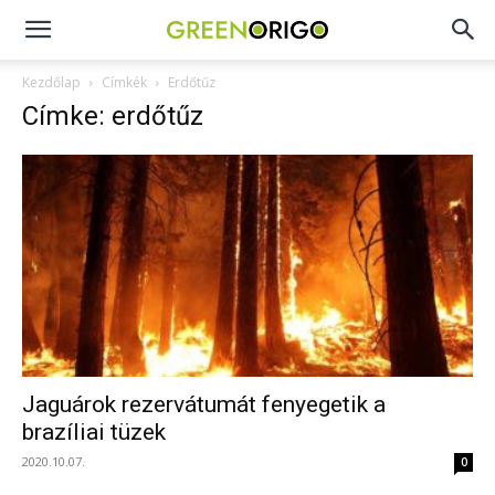
Green
Kezdőlap
Címkék
Erdőtűz
Címke: erdőtűz
Origo
portál
Jaguárok rezervátumát fenyegetik a
brazíliai tüzek
2020.10.07.
0