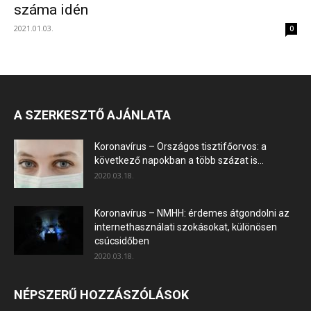
száma idén
2021.01.03.
0
A SZERKESZTŐ AJÁNLATA
Koronavírus – Országos tisztifőorvos: a
következő napokban a több százat is...
2020.03.18.
Koronavírus – NMHH: érdemes átgondolni az
internethasználati szokásokat, különösen
csúcsidőben
2020.03.18.
NÉPSZERŰ HOZZÁSZÓLÁSOK