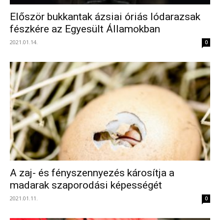
Először bukkantak ázsiai óriás lódarazsak
fészkére az Egyesült Államokban
2021.01.14.
0
A zaj- és fényszennyezés károsítja a
madarak szaporodási képességét
2021.01.11.
0