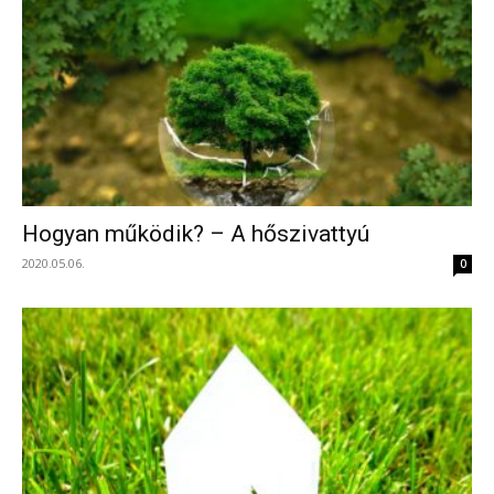
Hogyan működik? – A hőszivattyú
2020.05.06.
0