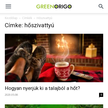
Green
Kezdőlap
Címkék
Hőszivattyú
Címke: hőszivattyú
Origo
portál
Hogyan nyerjük ki a talajból a hőt?
2020.05.08.
0