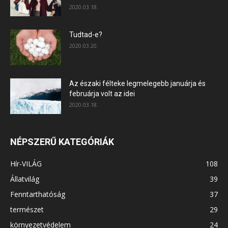
2020.03.18.
Tudtad-e?
2020.03.20.
Az északi félteke legmelegebb januárja és
februárja volt az idei
2020.03.18.
NÉPSZERŰ KATEGÓRIÁK
Hír-VILÁG
108
Állatvilág
39
Fenntarthatóság
37
természet
29
környezetvédelem
24