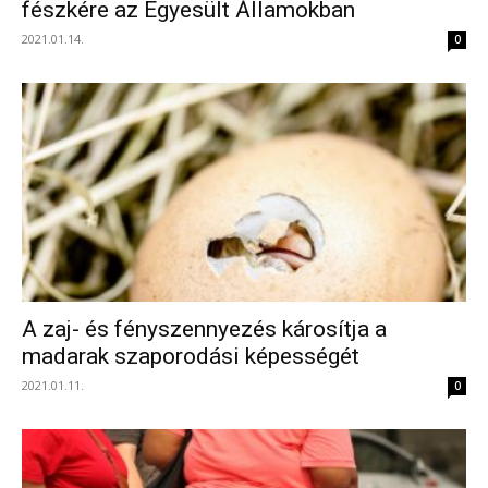
fészkére az Egyesült Államokban
2021.01.14.
0
A zaj- és fényszennyezés károsítja a
madarak szaporodási képességét
2021.01.11.
0