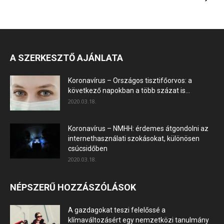
A SZERKESZTŐ AJÁNLATA
Koronavírus – Országos tisztifőorvos: a
következő napokban a több százat is...
2020.03.18.
Koronavírus – NMHH: érdemes átgondolni az
internethasználati szokásokat, különösen
csúcsidőben
2020.03.18.
NÉPSZERŰ HOZZÁSZÓLÁSOK
A gazdagokat teszi felelőssé a
klímaváltozásért egy nemzetközi tanulmány