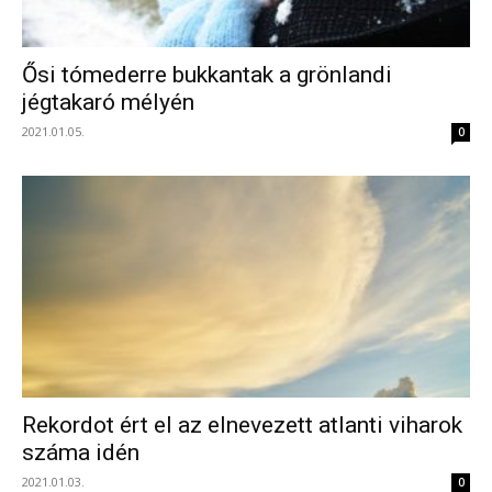
Ősi tómederre bukkantak a grönlandi
jégtakaró mélyén
2021.01.05.
0
Rekordot ért el az elnevezett atlanti viharok
száma idén
2021.01.03.
0