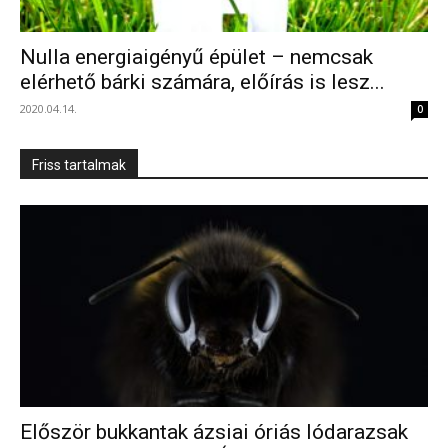
Nulla energiaigényű épület – nemcsak
elérhető bárki számára, előírás is lesz...
2020.04.14.
0
Friss tartalmak
Először bukkantak ázsiai óriás lódarazsak